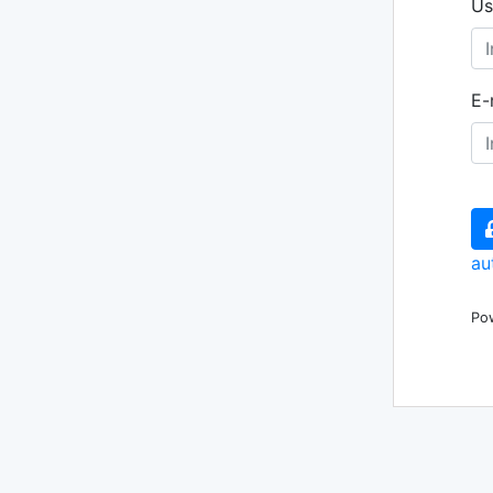
Us
E-
au
Po