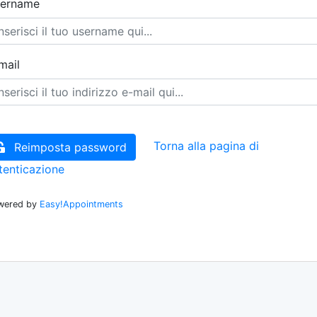
ername
mail
Torna alla pagina di
Reimposta password
tenticazione
wered by
Easy!Appointments